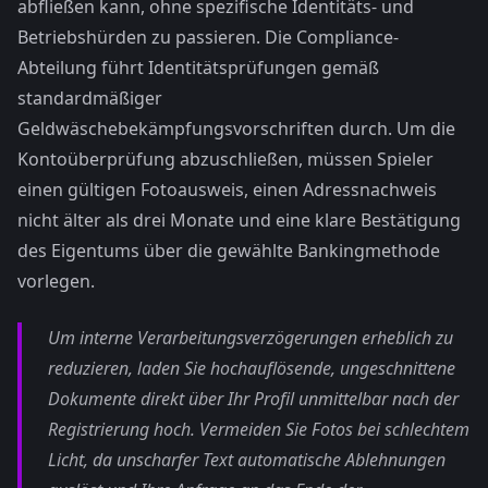
abfließen kann, ohne spezifische Identitäts- und
Betriebshürden zu passieren. Die Compliance-
Abteilung führt Identitätsprüfungen gemäß
standardmäßiger
Geldwäschebekämpfungsvorschriften durch. Um die
Kontoüberprüfung abzuschließen, müssen Spieler
einen gültigen Fotoausweis, einen Adressnachweis
nicht älter als drei Monate und eine klare Bestätigung
des Eigentums über die gewählte Bankingmethode
vorlegen.
Um interne Verarbeitungsverzögerungen erheblich zu
reduzieren, laden Sie hochauflösende, ungeschnittene
Dokumente direkt über Ihr Profil unmittelbar nach der
Registrierung hoch. Vermeiden Sie Fotos bei schlechtem
Licht, da unscharfer Text automatische Ablehnungen