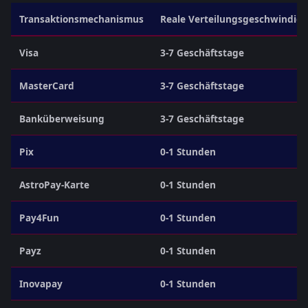
Transaktionsmechanismus
Reale Verteilungsgeschwindigk
Visa
3-7 Geschäftstage
MasterCard
3-7 Geschäftstage
Banküberweisung
3-7 Geschäftstage
Pix
0-1 Stunden
AstroPay-Karte
0-1 Stunden
Pay4Fun
0-1 Stunden
Payz
0-1 Stunden
Inovapay
0-1 Stunden