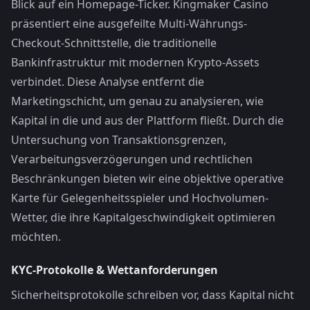
Blick auf ein Homepage-Ticker. Kingmaker Casino
präsentiert eine ausgefeilte Multi-Währungs-
Checkout-Schnittstelle, die traditionelle
Bankinfrastruktur mit modernen Krypto-Assets
verbindet. Diese Analyse entfernt die
Marketingschicht, um genau zu analysieren, wie
Kapital in die und aus der Plattform fließt. Durch die
Untersuchung von Transaktionsgrenzen,
Verarbeitungsverzögerungen und rechtlichen
Beschränkungen bieten wir eine objektive operative
Karte für Gelegenheitsspieler und Hochvolumen-
Wetter, die ihre Kapitalgeschwindigkeit optimieren
möchten.
KYC-Protokolle & Wettanforderungen
Sicherheitsprotokolle schreiben vor, dass Kapital nicht