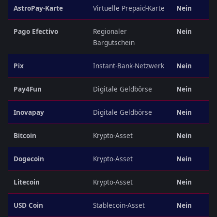
AstroPay-Karte
Virtuelle Prepaid-Karte
Nein
Pago Efectivo
Regionaler
Nein
Bargutschein
Pix
Instant-Bank-Netzwerk
Nein
Pay4Fun
Digitale Geldbörse
Nein
Inovapay
Digitale Geldbörse
Nein
Bitcoin
Krypto-Asset
Nein
Dogecoin
Krypto-Asset
Nein
Litecoin
Krypto-Asset
Nein
USD Coin
Stablecoin-Asset
Nein