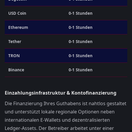
USD Coin
0-1 Stunden
Ethereum
0-1 Stunden
Tether
0-1 Stunden
TRON
0-1 Stunden
Binance
0-1 Stunden
Einzahlungsinfrastruktur & Kontofinanzierung
Die Finanzierung Ihres Guthabens ist nahtlos gestaltet
und unterstützt lokale regionale Optionen neben
internationalen E-Wallets und dezentralisierten
Ledger-Assets. Der Betreiber arbeitet unter einer