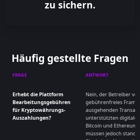
zu sichern.
Häufig gestellte Fragen
FRAGE
ANTWORT
Erhebt die Plattform
Nein, der Betreiber ver
Bearbeitungsgebühren
gebührenfreies Framew
für Kryptowährungs-
ausgehenden Transakti
Auszahlungen?
unterstützten digitalen
Bitcoin und Ethereum 
müssen jedoch stand