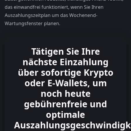
das einwandfrei funktioniert, wenn Sie Ihren
Auszahlungszeitplan um das Wochenend-
Wartungsfenster planen.
Tätigen Sie Ihre
nächste Einzahlung
über sofortige Krypto
oder E-Wallets, um
noch heute
gebührenfreie und
optimale
Auszahlungsgeschwindigk