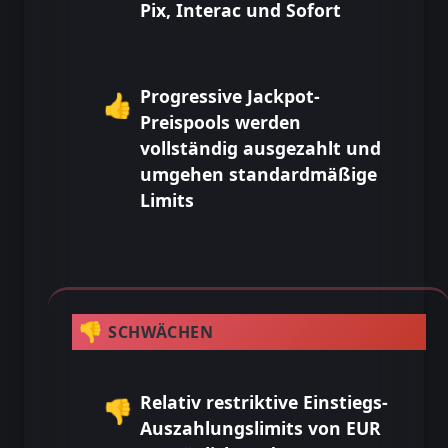
Pix, Interac und Sofort
Progressive Jackpot-
👍
Preispools werden
vollständig ausgezahlt und
umgehen standardmäßige
Limits
👎
SCHWÄCHEN
Relativ restriktive Einstiegs-
👎
Auszahlungslimits von EUR