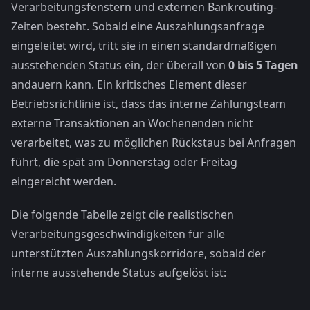
Verarbeitungsfenstern und externen Bankrouting-
Zeiten besteht. Sobald eine Auszahlungsanfrage
eingeleitet wird, tritt sie in einen standardmäßigen
ausstehenden Status ein, der überall von
0 bis 5 Tagen
andauern kann. Ein kritisches Element dieser
Betriebsrichtlinie ist, dass das interne Zahlungsteam
externe Transaktionen an Wochenenden nicht
verarbeitet, was zu möglichen Rückstaus bei Anfragen
führt, die spät am Donnerstag oder Freitag
eingereicht werden.
Die folgende Tabelle zeigt die realistischen
Verarbeitungsgeschwindigkeiten für alle
unterstützten Auszahlungskorridore, sobald der
interne ausstehende Status aufgelöst ist: