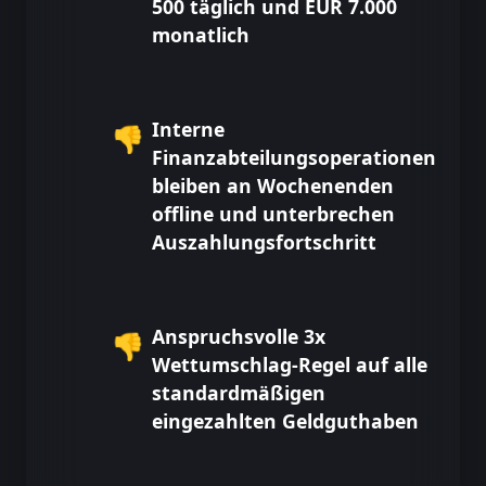
500 täglich und EUR 7.000
monatlich
Interne
👎
Finanzabteilungsoperationen
bleiben an Wochenenden
offline und unterbrechen
Auszahlungsfortschritt
Anspruchsvolle 3x
👎
Wettumschlag-Regel auf alle
standardmäßigen
eingezahlten Geldguthaben