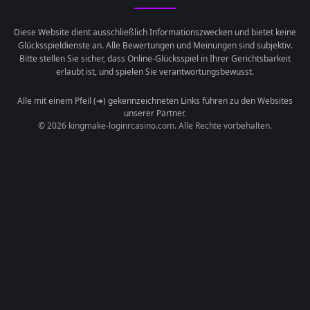
Diese Website dient ausschließlich Informationszwecken und bietet keine
Glücksspieldienste an. Alle Bewertungen und Meinungen sind subjektiv.
Bitte stellen Sie sicher, dass Online-Glücksspiel in Ihrer Gerichtsbarkeit
erlaubt ist, und spielen Sie verantwortungsbewusst.
Alle mit einem Pfeil (➜) gekennzeichneten Links führen zu den Websites
unserer Partner.
© 2026 kingmake-loginrcasino.com. Alle Rechte vorbehalten.