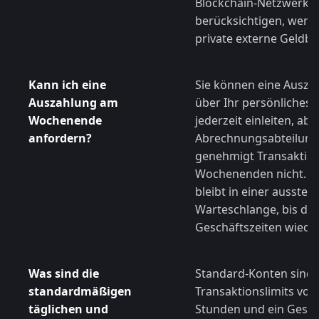
Blockchain-Netzwerk-
berücksichtigen, wenn 
private externe Geldb
Kann ich eine
Sie können eine Ausza
Auszahlung am
über Ihr persönliche
Wochenende
jederzeit einleiten, abe
anfordern?
Abrechnungsabteilung 
genehmigt Transaktio
Wochenenden nicht. Ih
bleibt in einer ausste
Warteschlange, bis di
Geschäftszeiten wiede
Was sind die
Standard-Konten sind
standardmäßigen
Transaktionslimits von
täglichen und
Stunden und ein Gesam