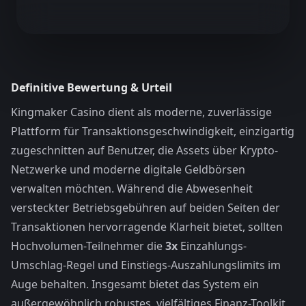
Definitive Bewertung & Urteil
Kingmaker Casino dient als moderne, zuverlässige
Plattform für Transaktionsgeschwindigkeit, einzigartig
zugeschnitten auf Benutzer, die Assets über Krypto-
Netzwerke und moderne digitale Geldbörsen
verwalten möchten. Während die Abwesenheit
versteckter Betriebsgebühren auf beiden Seiten der
Transaktionen hervorragende Klarheit bietet, sollten
Hochvolumen-Teilnehmer die
3x
Einzahlungs-
Umschlag-Regel und Einstiegs-Auszahlungslimits im
Auge behalten. Insgesamt bietet das System ein
außergewöhnlich robustes, vielfältiges Finanz-Toolkit,