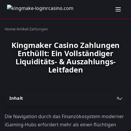
Home
/
Artikel
/
Zahlungen
Kingmaker Casino Zahlungen
Enthüllt: Ein Vollständiger
Liquiditäts- & Auszahlungs-
Leitfaden
Inhalt
8
Die Navigation durch das Finanzökosystem moderner
iGaming-Hubs erfordert mehr als einen flüchtigen