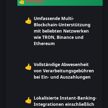
👍
STÄRKEN
Umfassende Multi-
👍
Blockchain-Unterstützung
mit beliebten Netzwerken
wie TRON, Binance und
Ethereum
Vollständige Abwesenheit
👍
von Verarbeitungsgebühren
bei Ein- und Auszahlungen
Lokalisierte Instant-Banking-
👍
Integrationen einschließlich