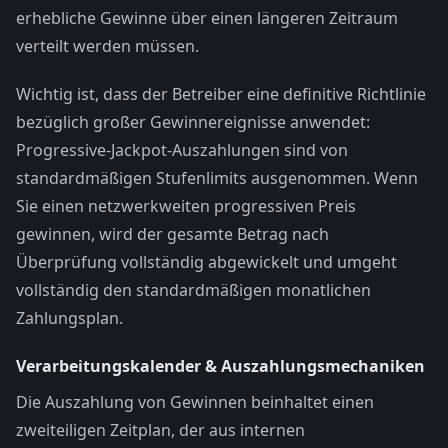
erhebliche Gewinne über einen längeren Zeitraum
verteilt werden müssen.
Wichtig ist, dass der Betreiber eine definitive Richtlinie
bezüglich großer Gewinnereignisse anwendet:
Progressive-Jackpot-Auszahlungen sind von
standardmäßigen Stufenlimits ausgenommen. Wenn
Sie einen netzwerkweiten progressiven Preis
gewinnen, wird der gesamte Betrag nach
Überprüfung vollständig abgewickelt und umgeht
vollständig den standardmäßigen monatlichen
Zahlungsplan.
Verarbeitungskalender & Auszahlungsmechaniken
Die Auszahlung von Gewinnen beinhaltet einen
zweiteiligen Zeitplan, der aus internen