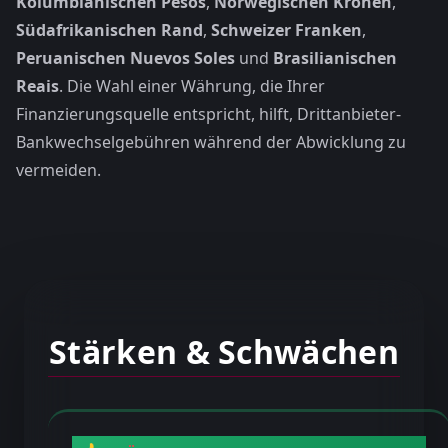
Kolumbianischen Pesos
,
Norwegischen Kronen
,
Südafrikanischen Rand
,
Schweizer Franken
,
Peruanischen Nuevos Soles
und
Brasilianischen
Reais
. Die Wahl einer Währung, die Ihrer
Finanzierungsquelle entspricht, hilft, Drittanbieter-
Bankwechselgebühren während der Abwicklung zu
vermeiden.
Stärken & Schwächen