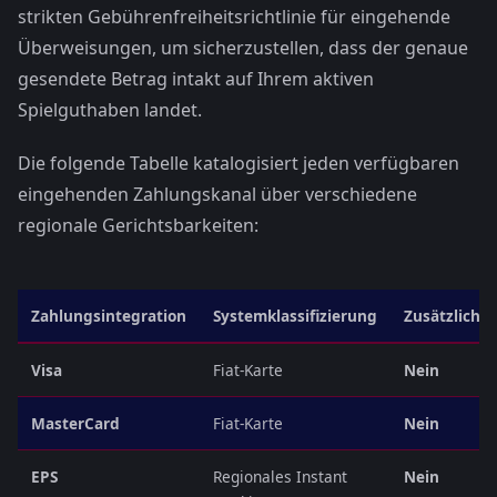
strikten Gebührenfreiheitsrichtlinie für eingehende
Überweisungen, um sicherzustellen, dass der genaue
gesendete Betrag intakt auf Ihrem aktiven
Spielguthaben landet.
Die folgende Tabelle katalogisiert jeden verfügbaren
eingehenden Zahlungskanal über verschiedene
regionale Gerichtsbarkeiten:
Zahlungsintegration
Systemklassifizierung
Zusätzliche
Visa
Fiat-Karte
Nein
MasterCard
Fiat-Karte
Nein
EPS
Regionales Instant
Nein