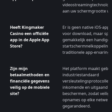
videostreamingtechnolog
aan uw schermgrootte wo
Heeft Kingmaker
Er is geen native iOS-appl
Casino een officiële
voor download, maar spe
app in de Apple App
gemakkelijk een handige
Store?
startschermnelkoppeling i
traditionele app-ervaring 
Zijn mijn
Het platform maakt gebru
betaalmethoden en
industriestandaard
financiële gegevens
versleutelingsprotocollen
veilig op de mobiele
inkomende en uitgaande 
site?
beschermen, zodat veilige
opnames op elke netwerk
gegarandeerd.