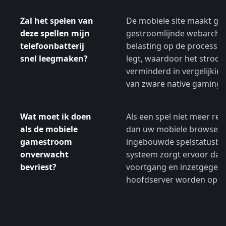
Zal het spelen van
De mobiele site maakt ge
deze spellen mijn
gestroomlijnde webarchit
telefoonbatterij
belasting op de processo
snel leegmaken?
legt, waardoor het stroo
verminderd in vergelijkin
van zware native gamingt
Wat moet ik doen
Als een spel niet meer re
als de mobiele
dan uw mobiele browserp
gamestroom
ingebouwde spelstatusbev
onverwacht
systeem zorgt ervoor dat
bevriest?
voortgang en inzetgegeven
hoofdserver worden opge