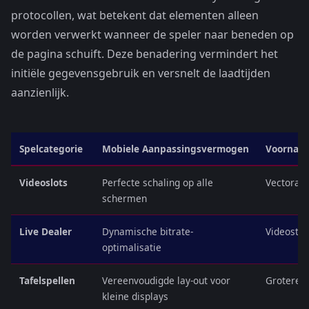
protocollen, wat betekent dat elementen alleen
worden verwerkt wanneer de speler naar beneden op
de pagina schuift. Deze benadering vermindert het
initiële gegevensgebruik en versnelt de laadtijden
aanzienlijk.
Spelcategorie
Mobiele Aanpassingsvermogen
Voornaam
Videoslots
Perfecte schaling op alle
Vectoraf
schermen
Live Dealer
Dynamische bitrate-
Videostre
optimalisatie
Tafelspellen
Vereenvoudigde lay-out voor
Grotere h
kleine displays